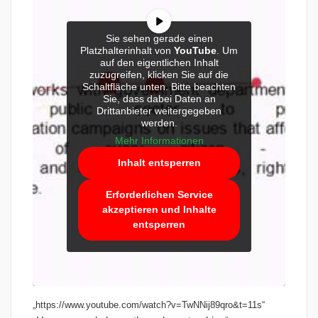
Sie sehen gerade einen
Platzhalterinhalt von
YouTube
. Um
auf den eigentlichen Inhalt
zuzugreifen, klicken Sie auf die
Schaltfläche unten. Bitte beachten
Sie, dass dabei Daten an
Drittanbieter weitergegeben
werden.
Mehr Informationen
Inhalt entsperren
Erforderlichen Service
akzeptieren und Inhalte
entsperren
„https://www.youtube.com/watch?v=TwNNij89qro&t=11s“