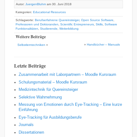
Autor:
JuergenBluhm
am 30. Juni 2018
Kategorien:
Educational Resources
Schlagworte:
Berufserfahrene Quereinsteiger
,
Open Source Software
,
Professoren und Doktoranden
,
Scientific Entrepreneurs
,
Skills
,
Software
Funktionalitäten
,
Studierende
,
Weiterbildung
Weitere Beiträge
»
Handbücher – Manuals
Selbstlerntechniken
«
Letzte Beiträge
Zusammenarbeit mit Laborpartnern – Moodle Kursraum
Schulungsmaterial – Moodle Kursraum
Medizintechnik für Quereinsteiger
Selektive Wahrnehmung
Messung von Emotionen durch Eye-Tracking – Eine kurze
Einführung
Eye-Tracking für Ausbildungsberufe
Journals
Dissertationen