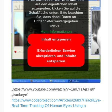
auf den eigentlichen Inhalt
zuzugreifen, klicken Sie auf die
Schaltfläche unten. Bitte beachten
Sie, dass dabei Daten an
Drittanbieter weitergegeben
werden.
Mehr Informationen
Inhalt entsperren
Erforderlichen Service
akzeptieren und Inhalte
entsperren
„https://www.youtube.com/watch?v=1mLYsAjzFq0“
„trackeye“
https://www.codeproject.com/Articles/26897/TrackEye-
Real-Time-Tracking-Of-Human-Eyes-Using-a