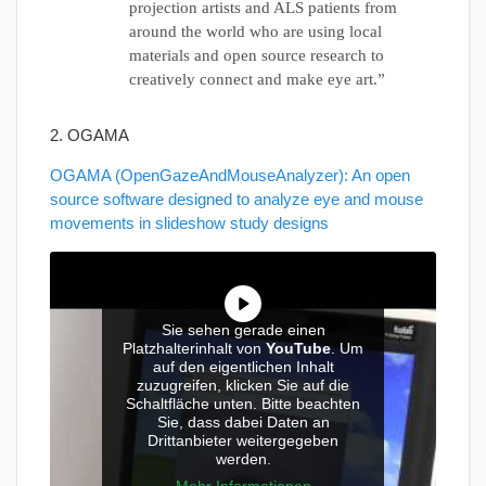
projection artists and ALS patients from
around the world who are using local
materials and open source research to
creatively connect and make eye art.”
2. OGAMA
OGAMA (OpenGazeAndMouseAnalyzer): An open
source software designed to analyze eye and mouse
movements in slideshow study designs
Sie sehen gerade einen
Platzhalterinhalt von
YouTube
. Um
auf den eigentlichen Inhalt
zuzugreifen, klicken Sie auf die
Schaltfläche unten. Bitte beachten
Sie, dass dabei Daten an
Drittanbieter weitergegeben
werden.