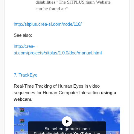
disabilities.“The SITPLUS main Website
can be found at:“
http://sitplus.crea-si.com/node/118/
See also:
http://crea-
si.com/projects/sitplus/1.0.0/doc/manual.html
7. TrackEye
Real-Time Tracking of Human Eyes in video
sequences for Human-Computer Interaction
using a
webcam
.
Sie sehen gerade einen
Platzhalterinhalt von
YouTube
. Um