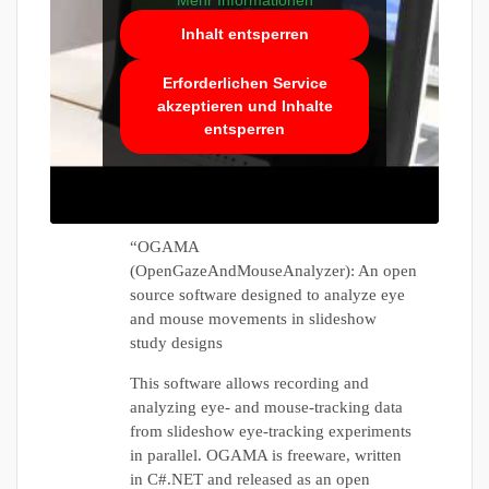
Mehr Informationen
Inhalt entsperren
Erforderlichen Service
akzeptieren und Inhalte
entsperren
“OGAMA
(OpenGazeAndMouseAnalyzer): An open
source software designed to analyze eye
and mouse movements in slideshow
study designs
This software allows recording and
analyzing eye- and mouse-tracking data
from slideshow eye-tracking experiments
in parallel. OGAMA is freeware, written
in C#.NET and released as an open