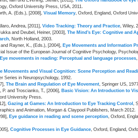
logy, Oxford University Press, USA, 2011.
rth, A. (Eds.), [2008],
Visual Memory
, Oxford, England, Oxford Univ
laro, Andrea, [2011],
Video Tracking: Theory and Practice
, Wiley, 
ukka and Deubel, Heiner, [2003],
The Mind’s Eye: Cognitive and A
arch
, North Holland, 2003.
and Rayner, K., (Eds.), [2004],
Eye Movements and Information P
cial Issue of the European Journal of Cognitive Psychology, Psycholo
Eye movements in reading: Perceptual and language processes
e Movements and Visual Cognition: Scene Perception and Read
er Series in Neuropsychology, 1992.
7],
The Brain and Regulation of Eye Movement
, Springer US, 1977
P. and Troscianko, T., [2006],
Basic Vision: An Introduction to Vi
ord University Press.
12],
Gazing at Games: An Introduction to Eye Tracking Control
, 
aphics and Animation, Morgan & Claypool Publishers, March 2012.
998],
Eye guidance in reading and scene perception
, Oxford, Engla
005],
Cognitive Processes in Eye Guidance
, Oxford, England, Oxfo