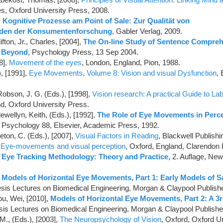
s, Oxford University Press, 2008.
,
Kognitive Prozesse am Point of Sale: Zur Qualität von
den der Konsumentenforschung
, Gabler Verlag, 2009.
fton, Jr., Charles, [2004],
The On-line Study of Sentence Compreh
d Beyond
, Psychology Press, 13 Sep 2004.
8],
Movement of the eyes
, London, England, Pion, 1988.
), [1991],
Eye Movements, Volume 8: Vision and visual Dysfunction
,
Robson, J. G. (Eds.), [1998],
Vision research: A practical Guide to La
nd, Oxford University Press.
wellyn, Keith, (Eds.), [1992],
The Role of Eye Movements in Perc
 Psychology 88, Elsevier, Academic Press, 1992.
eton, C. (Eds.), [2007],
Visual Factors in Reading
, Blackwell Publishi
,
Eye-movements and visual perception
, Oxford, England, Clarendon 
,
Eye Tracking Methodology: Theory and Practice
, 2. Auflage, New
,
Models of Horizontal Eye Movements, Part 1: Early Models of 
esis Lectures on Biomedical Engineering, Morgan & Claypool Publish
u, Wei, [2010],
Models of Horizontal Eye Movements, Part 2: A 3
sis Lectures on Biomedical Engineering, Morgan & Claypool Publishe
M., (Eds.), [2003],
The Neuropsychology of Vision
, Oxford, Oxford U