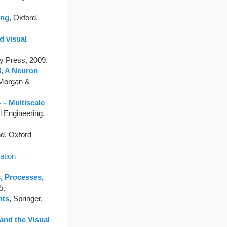
ing
, Oxford,
d visual
ty Press, 2009.
3, A Neuron
 Morgan &
 – Multiscale
l Engineering,
nd, Oxford
ation
 Processes,
5.
nts
, Springer,
and the Visual