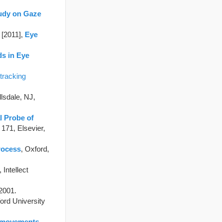
tudy on Gaze
 [2011],
Eye
ds in Eye
tracking
illsdale, NJ,
 Probe of
171, Elsevier,
rocess
, Oxford,
, Intellect
2001.
ord University
e movements
,