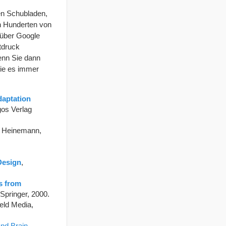
len Schubladen,
on Hunderten von
 über Google
ttdruck
enn Sie dann
Sie es immer
daptation
gos Verlag
th Heinemann,
Design
,
s from
 Springer, 2000.
eld Media,
and Brain
,