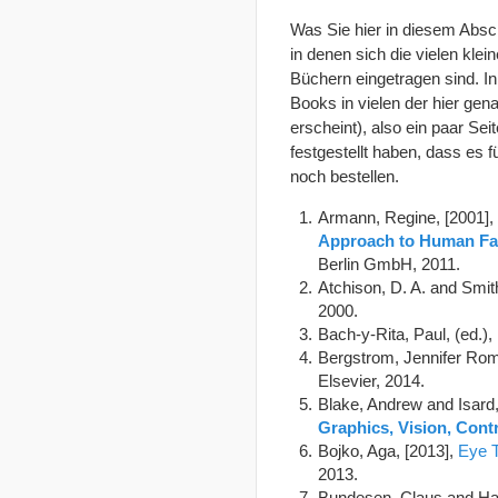
Was Sie hier in diesem Absch
in denen sich die vielen kle
Büchern eingetragen sind. In
Books in vielen der hier gena
erscheint), also ein paar S
festgestellt haben, dass es 
noch bestellen.
Armann, Regine, [2001],
Approach to Human Fa
Berlin GmbH, 2011.
Atchison, D. A. and Smit
2000.
Bach-y-Rita, Paul, (ed.),
Bergstrom, Jennifer Rom
Elsevier, 2014.
Blake, Andrew and Isard,
Graphics, Vision, Contr
Bojko, Aga, [2013],
Eye T
2013.
Bundesen, Claus and Ha