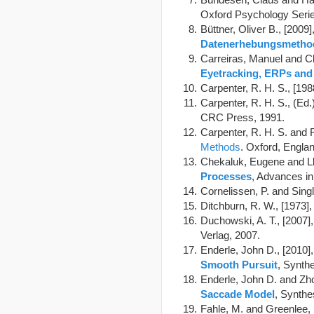
Oxford Psychology Serie
Büttner, Oliver B., [2009]
Datenerhebungsmetho
Carreiras, Manuel and Cli
Eyetracking, ERPs an
Carpenter, R. H. S., [198
Carpenter, R. H. S., (Ed.
CRC Press, 1991.
Carpenter, R. H. S. and 
Methods
. Oxford, Engla
Chekaluk, Eugene and Lle
Processes
, Advances in
Cornelissen, P. and Singl
Ditchburn, R. W., [1973]
Duchowski, A. T., [2007]
Verlag, 2007.
Enderle, John D., [2010]
Smooth Pursuit
, Synth
Enderle, John D. and Zho
Saccade Model
, Synthe
Fahle, M. and Greenlee, 