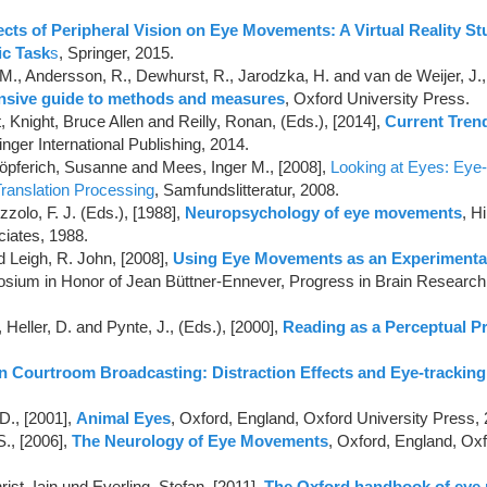
ects of Peripheral Vision on Eye Movements: A Virtual Reality S
ic Task
s
, Springer, 2015.
M., Andersson, R., Dewhurst, R., Jarodzka, H. and van de Weijer, J.,
nsive guide to methods and measures
, Oxford University Press.
t, Knight, Bruce Allen and Reilly, Ronan, (Eds.), [2014],
Current Tren
nger International Publishing, 2014.
öpferich, Susanne and Mees, Inger M., [2008],
Looking at Eyes: Eye-
Translation Processing
, Samfundslitteratur, 2008.
zolo, F. J. (Eds.), [1988],
Neuropsychology of eye movements
, H
iates, 1988.
 Leigh, R. John, [2008],
Using Eye Movements as an Experimental
sium in Honor of Jean Büttner-Ennever, Progress in Brain Research 
Heller, D. and Pynte, J., (Eds.), [2000],
Reading as a Perceptual P
on Courtroom Broadcasting: Distraction Effects and Eye-tracking
D., [2001],
Animal Eyes
, Oxford, England, Oxford University Press, 
S., [2006],
The Neurology of Eye Movements
, Oxford, England, Oxf
ist, Iain und Everling, Stefan, [2011],
The Oxford handbook of ey