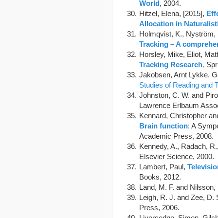
World
, 2004.
Hitzel, Elena, [2015],
Eff
Allocation in Naturalist
Holmqvist, K., Nyström, 
Tracking – A comprehe
Horsley, Mike, Eliot, Mat
Tracking Research
,
Spri
Jakobsen, Arnt Lykke, G
Studies of Reading and 
Johnston, C. W. and Piroz
Lawrence Erlbaum Assoc
Kennard, Christopher and
Brain function
: A Sympo
Academic Press, 2008.
Kennedy, A., Radach, R., 
Elsevier Science, 2000.
Lambert, Paul,
Televisi
Books, 2012.
Land, M. F. and Nilsson, 
Leigh, R. J. and Zee, D. 
Press, 2006.
Liversedge, Simon, Gilchr