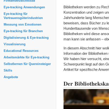
Firmenverzeichnisse
Bibliotheken werden zu Rech
Eye-tracking Anwendungen
Konzentration und zeigen un
Eye-tracking für
Jahrhunderte lang Menschen 
Vertrauensgüterindustrien
beweisen, dass Bücher zu le
Messung von Emotionen
Hunderttausende von Mensch
Eye-tracking für Branchen
Bibliotheken wird diese anso
Digitalisierung & Eye-tracking
man kann sie anfassen – eb
Visualisierung
In diesem Abschnitt hier wol
Educational Resources
Information der Bibliotheken
Arbeitsmärkte für Eye-tracking
Wir haben hier versucht, ei
Schwerpunkt liegt auf den G
Selbstlernen für Quereinsteiger
Artikel für spezifische Anw
Skills
Angebote
Der Bibliothekska