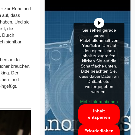
er zur Ruhe und
 auf, dass
 haben. Und sie
st, die
Sie sehen gerade
. Durch
einen
Platzhalterinhalt von
ch sichtbar –
YouTube
. Um auf
den eigentlichen
Inhalt zuzugreifen,
chen an der
klicken Sie auf die
Schaltfläche unten.
Bücher brauchen.
Bitte beachten Sie,
king. Der
dass dabei Daten an
chern und
Drittanbieter
ingefügt.
weitergegeben
werden.
Mehr Informationen
Inhalt
entsperren
Erforderlichen