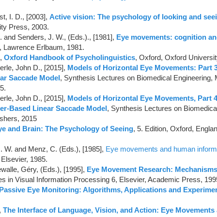
t, I. D., [2003],
Active vision: The psychology of looking and see
ty Press, 2003.
A. and Senders, J. W., (Eds.)., [1981],
Eye movements: cognition an
, Lawrence Erlbaum, 1981.
],
Oxford Handbook of Psycholinguistics
, Oxford, Oxford Universi
erle, John D., [2015],
Models of Horizontal Eye Movements: Part 
ear Saccade Model
, Synthesis Lectures on Biomedical Engineering,
5.
erle, John D., [2015],
Models of Horizontal Eye Movements, Part 4
er-Based Linear Saccade Model
, Synthesis Lectures on Biomedica
shers, 2015
ye and Brain: The Psychology of Seeing
, 5. Edition, Oxford, Engla
. W. and Menz, C. (Eds.), [1985],
Eye movements and human inform
Elsevier, 1985.
walle, Géry, (Eds.), [1995],
Eye Movement Research: Mechanisms,
ies in Visual Information Processing 6, Elsevier, Academic Press, 199
Passive Eye Monitoring: Algorithms, Applications and Experime
,
The Interface of Language, Vision, and Action: Eye Movements 