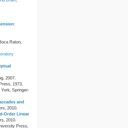
ension:
 Boca Raton,
boratory
eptual
ng, 2007.
Press, 1973.
 York, Springer-
Saccades and
ers, 2010.
rd-Order Linear
rs, 2010.
niversity Press,