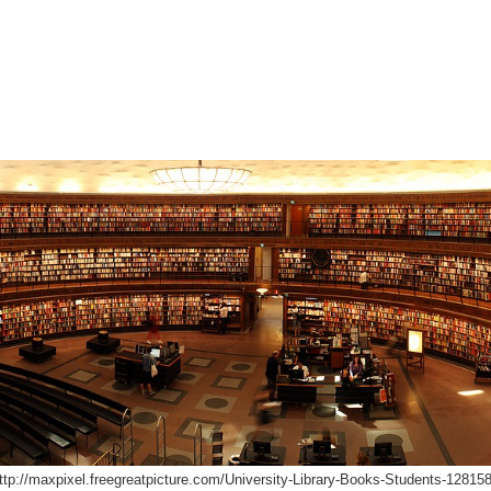
ttp://maxpixel.freegreatpicture.com/University-Library-Books-Students-12815