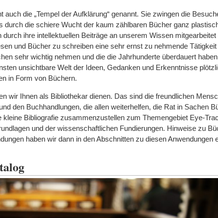
t auch die „Tempel der Aufklärung“ genannt. Sie zwingen die Besuch
s durch die schiere Wucht der kaum zählbaren Bücher ganz plastisch
durch ihre intellektuellen Beiträge an unserem Wissen mitgearbeitet
sen und Bücher zu schreiben eine sehr ernst zu nehmende Tätigkeit i
en sehr wichtig nehmen und die die Jahrhunderte überdauert haben
nsten unsichtbare Welt der Ideen, Gedanken und Erkenntnisse plötzli
en in Form von Büchern.
len wir Ihnen als Bibliothekar dienen. Das sind die freundlichen Mens
 und den Buchhandlungen, die allen weiterhelfen, die Rat in Sachen 
ne kleine Bibliografie zusammenzustellen zum Themengebiet Eye-Trac
rundlagen und der wissenschaftlichen Fundierungen. Hinweise zu Bü
endungen haben wir dann in den Abschnitten zu diesen Anwendungen e
talog