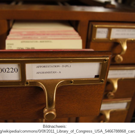
Bildnachweis:
org/wikipedia/commons/0/0f/2011_Library_of_Congress_USA_5466788868_card