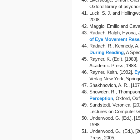
Oxford library of psycho
Luck, S. J. and Hollingwo
2008.
Maggio, Emilio and Caval
Radach, Ralph, Hyona, J
of Eye Movement Rese
Radach, R., Kennedy, A. 
During Reading
, A Spe
Rayner, K. (Ed.), [1983],
Academic Press, 1983.
Rayner, Keith, [1992],
Ey
Verlag New York, Spring
Shakhnovich, A. R., [197
Snowden, R., Thompson, 
Perception
, Oxford, Oxf
Sundstedt, Veronica, [20
Lectures on Computer Gr
Underwood, G. (Ed.), [1
1998.
Underwood, G., (Ed.), [2
Press, 2005.