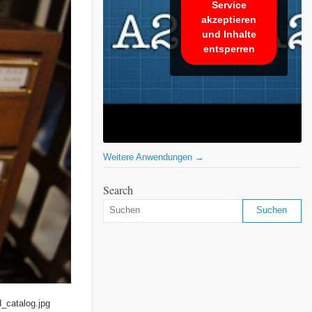
Service
akzeptieren
und Inhalte
entsperren
Weitere Anwendungen →
Search
_catalog.jpg