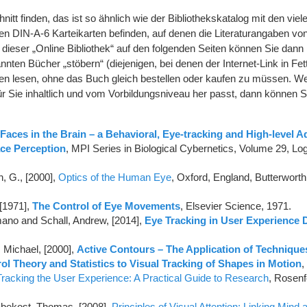
nitt finden, das ist so ähnlich wie der Bibliothekskatalog mit den vie
inen DIN-A-6 Karteikarten befinden, auf denen die Literaturangaben v
 dieser „Online Bibliothek“ auf den folgenden Seiten können Sie dann
nnten Bücher „stöbern“ (diejenigen, bei denen der Internet-Link in Fe
eiten lesen, ohne das Buch gleich bestellen oder kaufen zu müssen. W
für Sie inhaltlich und vom Vorbildungsniveau her passt, dann können 
Faces in the Brain – a Behavioral, Eye-tracking and High-level A
ce Perception
, MPI Series in Biological Cybernetics, Volume 29, Lo
h, G., [2000],
Optics of the Human Eye
, Oxford, England, Butterwor
 [1971],
The Control of Eye Movements
, Elsevier Science, 1971.
ano and Schall, Andrew, [2014],
Eye Tracking in User Experience 
 Michael, [2000],
Active Contours – The Application of Technique
ol Theory and Statistics to Visual Tracking of Shapes in Motion
,
racking the User Experience: A Practical Guide to Research
, Rosenf
bekost, Thomas, [2008],
Principles of Visual Attention: Linking Mind 