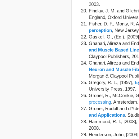
2003.
Findlay, J. M. and Gilchris
England, Oxford Universi
Fisher, D. F., Monty, R. 
perception
, New Jersey
Gaskell, G., (Ed.), [2009
Ghahari, Alireza and End
and Muscle Based Lin
Claypool Publishers, 201
Ghahari, Alireza and End
Neuron and Muscle Fib
Morgan & Claypool Publi
Gregory, R. L., [1997],
E
University Press, 1997.
Groner, R., McConkie, G
processing
, Amsterdam, 
Groner, Rudolf and d’Yde
and Applications
, Stud
Hammoud, R. I., [2008],
2008.
Henderson, John, [2004]