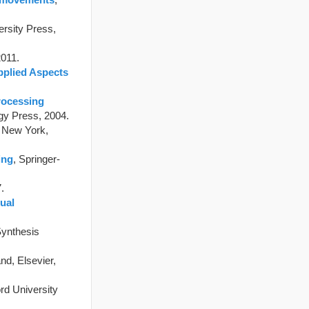
ersity Press,
2011.
pplied Aspects
rocessing
gy Press, 2004.
, New York,
ing
, Springer-
.
sual
Synthesis
nd, Elsevier,
rd University