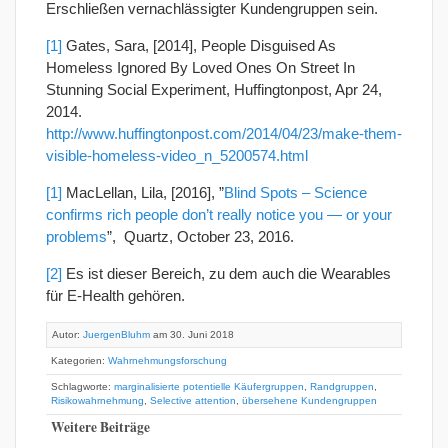
Erschließen vernachlässigter Kundengruppen sein.
[1]
Gates, Sara, [2014], People Disguised As
Homeless Ignored By Loved Ones On Street In
Stunning Social Experiment, Huffingtonpost, Apr 24,
2014.
http://www.huffingtonpost.com/2014/04/23/make-them-
visible-homeless-video_n_5200574.html
[1]
MacLellan, Lila, [2016], ”
Blind Spots – Science
confirms rich people don’t really notice you — or your
problems
”, Quartz, October 23, 2016.
[2]
Es ist dieser Bereich, zu dem auch die Wearables
für E-Health gehören.
Autor:
JuergenBluhm
am 30. Juni 2018
Kategorien:
Wahrnehmungsforschung
Schlagworte:
marginalisierte potentielle Käufergruppen
,
Randgruppen
,
Risikowahrnehmung
,
Selective attention
,
übersehene Kundengruppen
Weitere Beiträge