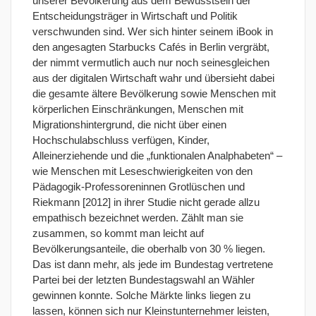
unserer Bevölkerung aus dem Bewusstsein der
Entscheidungsträger in Wirtschaft und Politik
verschwunden sind. Wer sich hinter seinem iBook in
den angesagten Starbucks Cafés in Berlin vergräbt,
der nimmt vermutlich auch nur noch seinesgleichen
aus der digitalen Wirtschaft wahr und übersieht dabei
die gesamte ältere Bevölkerung sowie Menschen mit
körperlichen Einschränkungen, Menschen mit
Migrationshintergrund, die nicht über einen
Hochschulabschluss verfügen, Kinder,
Alleinerziehende und die „funktionalen Analphabeten“ –
wie Menschen mit Leseschwierigkeiten von den
Pädagogik-Professoreninnen Grotlüschen und
Riekmann [2012] in ihrer Studie nicht gerade allzu
empathisch bezeichnet werden.
Zählt man sie
zusammen, so kommt man leicht auf
Bevölkerungsanteile, die oberhalb von
30 %
liegen.
Das ist dann
mehr, als
jede im Bundestag vertretene
Partei bei der letzten Bundestagswahl an Wähler
gewinnen konnte. Solche Märkte links liegen zu
lassen, können sich nur Kleinstunternehmer leisten,