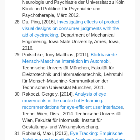
Neurologie und Psychiatrie der Universität zu Köln,
Klinik und Poliklinik für Psychiatrie und
Psychotherapie, März 2012.
Du, Ping, [2016],
Investigating effects of product
visual designs on consumer judgments with the
aid of eyetracking
, Department of Mechanical
Engineering, Iowa State University, Ames, Iowa,
2016.
Poitschke, Tony Matthias, [2011],
Blickbasierte
Mensch-Maschine Interaktion im Automobil
,
Technische Universität München, Fakultät für
Elektrotechnik und Informationstechnik, Lehrstuhl
für Mensch-Maschine-Kommunikation der
Technischen Universität München, 2011.
Rakoczi, Gergely, [2014],
Analysis of eye
movements in the context of E-learning:
recommendations for eye-efficient user interfaces
,
Techn. Wien, Diss., 2014. Technische Universität
Wien, Fakultät für Informatik, Institut für
Gestaltungs- und Wirkungsforschung.
Robinski, Maxi, [2013],
Eye Tracking: Empirische
Ableitung und quantitative Analyse eines Indikators