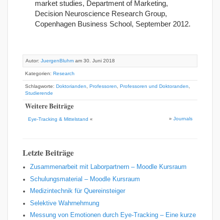
market studies, Department of Marketing,
Decision Neuroscience Research Group,
Copenhagen Business School, September 2012.
Autor:
JuergenBluhm
am 30. Juni 2018
Kategorien:
Research
Schlagworte:
Doktorianden
,
Professoren
,
Professoren und Doktoranden
,
Studierende
Weitere Beiträge
»
Journals
Eye-Tracking & Mittelstand
«
Letzte Beiträge
Zusammenarbeit mit Laborpartnern – Moodle Kursraum
Schulungsmaterial – Moodle Kursraum
Medizintechnik für Quereinsteiger
Selektive Wahrnehmung
Messung von Emotionen durch Eye-Tracking – Eine kurze