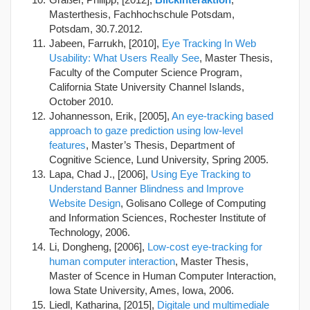
Masterthesis, Fachhochschule Potsdam,
Potsdam, 30.7.2012.
Jabeen, Farrukh, [2010],
Eye Tracking In Web
Usability: What Users Really See
, Master Thesis,
Faculty of the Computer Science Program,
California State University Channel Islands,
October 2010.
Johannesson, Erik, [2005],
An eye-tracking based
approach to gaze prediction using low-level
features
, Master’s Thesis, Department of
Cognitive Science, Lund University, Spring 2005.
Lapa, Chad J., [2006],
Using Eye Tracking to
Understand Banner Blindness and Improve
Website Design
, Golisano College of Computing
and Information Sciences, Rochester Institute of
Technology, 2006.
Li, Dongheng, [2006],
Low-cost eye-tracking for
human computer interaction
, Master Thesis,
Master of Scence in Human Computer Interaction,
Iowa State University, Ames, Iowa, 2006.
Liedl, Katharina, [2015],
Digitale und multimediale