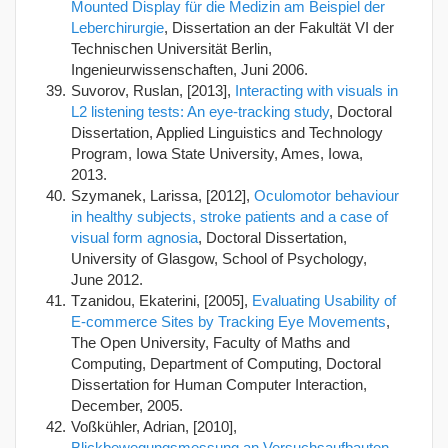
Mounted Display für die Medizin am Beispiel der
Leberchirurgie
, Dissertation an der Fakultät VI der
Technischen Universität Berlin,
Ingenieurwissenschaften, Juni 2006.
Suvorov, Ruslan, [2013],
Interacting with visuals in
L2 listening tests: An eye‐tracking study
, Doctoral
Dissertation, Applied Linguistics and Technology
Program, Iowa State University, Ames, Iowa,
2013.
Szymanek, Larissa, [2012],
Oculomotor behaviour
in healthy subjects, stroke patients and a case of
visual form agnosia
, Doctoral Dissertation,
University of Glasgow, School of Psychology,
June 2012.
Tzanidou, Ekaterini, [2005],
Evaluating Usability of
E-commerce Sites by Tracking Eye Movements
,
The Open University, Faculty of Maths and
Computing, Department of Computing, Doctoral
Dissertation for Human Computer Interaction,
December, 2005.
Voßkühler, Adrian, [2010],
Blickbewegungsmessung an Versuchsaufbauten.