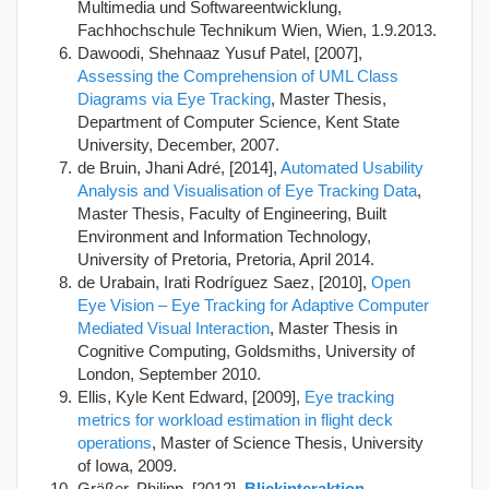
Multimedia und Softwareentwicklung,
Fachhochschule Technikum Wien, Wien, 1.9.2013.
Dawoodi, Shehnaaz Yusuf Patel, [2007],
Assessing the Comprehension of UML Class
Diagrams via Eye Tracking
, Master Thesis,
Department of Computer Science, Kent State
University, December, 2007.
de Bruin, Jhani Adré, [2014],
Automated Usability
Analysis and Visualisation of Eye Tracking Data
,
Master Thesis, Faculty of Engineering, Built
Environment and Information Technology,
University of Pretoria, Pretoria, April 2014.
de Urabain, Irati Rodríguez Saez, [2010],
Open
Eye Vision – Eye Tracking for Adaptive Computer
Mediated Visual Interaction
, Master Thesis in
Cognitive Computing, Goldsmiths, University of
London, September 2010.
Ellis, Kyle Kent Edward, [2009],
Eye tracking
metrics for workload estimation in flight deck
operations
, Master of Science Thesis, University
of Iowa, 2009.
Gräßer, Philipp, [2012],
Blickinteraktion
,