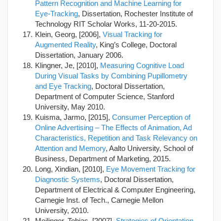
Pattern Recognition and Machine Learning for
Eye-Tracking
, Dissertation, Rochester Institute of
Technology RIT Scholar Works, 11-20-2015.
Klein, Georg, [2006],
Visual Tracking for
Augmented Reality
, King’s College, Doctoral
Dissertation, January 2006.
Klingner, Je, [2010],
Measuring Cognitive Load
During Visual Tasks by Combining Pupillometry
and Eye Tracking
, Doctoral Dissertation,
Department of Computer Science, Stanford
University, May 2010.
Kuisma, Jarmo, [2015],
Consumer Perception of
Online Advertising – The Effects of Animation, Ad
Characteristics, Repetition and Task Relevancy on
Attention and Memory
, Aalto University, School of
Business, Department of Marketing, 2015.
Long, Xindian, [2010],
Eye Movement Tracking for
Diagnostic Systems
, Doctoral Dissertation,
Department of Electrical & Computer Engineering,
Carnegie Inst. of Tech., Carnegie Mellon
University, 2010.
Meilinger, Tobias, [2007],
Strategies of Orientation