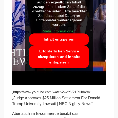
auf den eigentlichen Inhalt
zuzugreifen, klicken Sie auf die
Schaltfläche unten. Bitte beachten
Sie, dass dabei Daten an
Drittanbieter weitergegeben
werden.
Mehr Informationen
Inhalt entsperren
Erforderlichen Service
akzeptieren und Inhalte
entsperren
„https://www.youtube.com/watch?v=fnV21RHhhWo“
„Judge Approves $25 Million Settlement For Donald
Trump University Lawsuit | NBC Nightly News“
Aber auch im E-commerce besitzt das