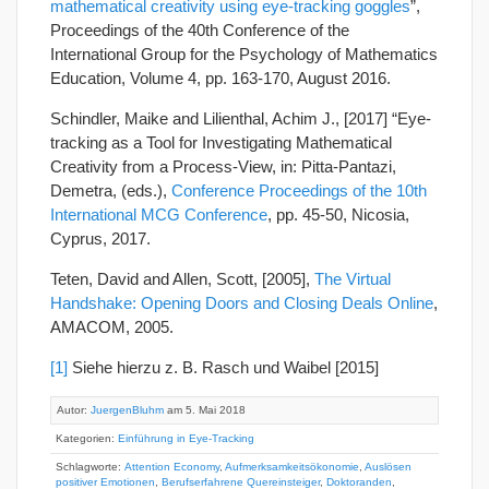
mathematical creativity using eye-tracking goggles
”,
Proceedings of the 40th Conference of the
International Group for the Psychology of Mathematics
Education, Volume 4, pp. 163-170, August 2016.
Schindler, Maike and Lilienthal, Achim J., [2017] “Eye-
tracking as a Tool for Investigating Mathematical
Creativity from a Process-View, in: Pitta-Pantazi,
Demetra, (eds.),
Conference Proceedings of the 10th
International MCG Conference
, pp. 45-50, Nicosia,
Cyprus, 2017.
Teten, David and Allen, Scott, [2005],
The Virtual
Handshake: Opening Doors and Closing Deals Online
,
AMACOM, 2005.
[1]
Siehe hierzu z. B. Rasch und Waibel [2015]
Autor:
JuergenBluhm
am 5. Mai 2018
Kategorien:
Einführung in Eye-Tracking
Schlagworte:
Attention Economy
,
Aufmerksamkeitsökonomie
,
Auslösen
positiver Emotionen
,
Berufserfahrene Quereinsteiger
,
Doktoranden
,