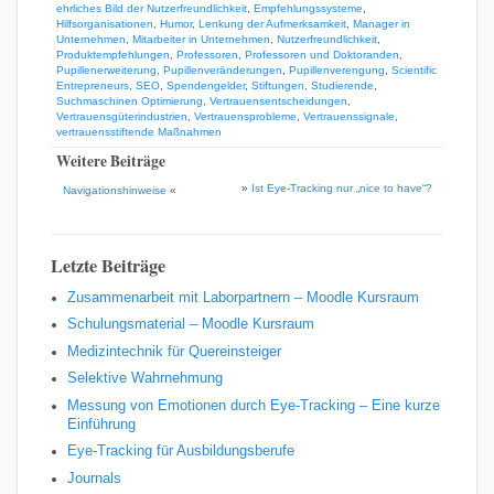
ehrliches Bild der Nutzerfreundlichkeit
,
Empfehlungssysteme
,
Hilfsorganisationen
,
Humor
,
Lenkung der Aufmerksamkeit
,
Manager in
Unternehmen
,
Mitarbeiter in Unternehmen
,
Nutzerfreundlichkeit
,
Produktempfehlungen
,
Professoren
,
Professoren und Doktoranden
,
Pupillenerweiterung
,
Pupillenveränderungen
,
Pupillenverengung
,
Scientific
Entrepreneurs
,
SEO
,
Spendengelder
,
Stiftungen
,
Studierende
,
Suchmaschinen Optimierung
,
Vertrauensentscheidungen
,
Vertrauensgüterindustrien
,
Vertrauensprobleme
,
Vertrauenssignale
,
vertrauensstiftende Maßnahmen
Weitere Beiträge
»
Ist Eye-Tracking nur „nice to have“?
Navigationshinweise
«
Letzte Beiträge
Zusammenarbeit mit Laborpartnern – Moodle Kursraum
Schulungsmaterial – Moodle Kursraum
Medizintechnik für Quereinsteiger
Selektive Wahrnehmung
Messung von Emotionen durch Eye-Tracking – Eine kurze
Einführung
Eye-Tracking für Ausbildungsberufe
Journals