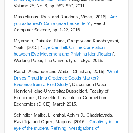
Volume 25, No. 6, pp. 983–997, 2011.
Maskeliunas, Rytis and Raudonis, Vidas, [2016], “
Are
you ashamed? Can a gaze tracker tell?
”, PeerJ
Computer Science, pp. 1-22, 2016.
Miyamoto, Daisuke, Blanc, Gregory and Kadobayashi,
Youki, [2015], “
Eye Can Tell: On the Correlation
between Eye Movement and Phishing Identiﬁcation
”,
Working Paper, The University of Tokyo, 2015.
Rasch, Alexander and Waibel, Christian, [2015], “
What
Drives Fraud in a Credence Goods Market? —
Evidence from a Field Study
”, Discussion Paper,
Heinrich‐Heine‐Universität Düsseldorf, Faculty of
Economics, Düsseldorf Institute for Competition
Economics (DICE), March 2015.
Schindler, Maike, Lilienthal, Achim J., Chadalavada,
Ravi Teja and Ögren, Magnus, [2016], „
Creativity in the
eye of the student. Refining investigations of