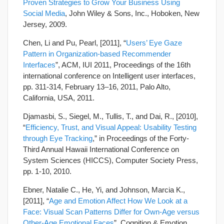
Proven Strategies to Grow Your Business Using
Social Media
, John Wiley & Sons, Inc., Hoboken, New
Jersey, 2009.
Chen, Li and Pu, Pearl, [2011], “
Users’ Eye Gaze
Pattern in Organization-based Recommender
Interfaces
”, ACM, IUI 2011, Proceedings of the 16th
international conference on Intelligent user interfaces,
pp. 311-314, February 13–16, 2011, Palo Alto,
California, USA, 2011.
Djamasbi, S., Siegel, M., Tullis, T., and Dai, R., [2010],
“
Efficiency, Trust, and Visual Appeal: Usability Testing
through Eye Tracking
,” in Proceedings of the Forty-
Third Annual Hawaii International Conference on
System Sciences (HICCS), Computer Society Press,
pp. 1-10, 2010.
Ebner, Natalie C., He, Yi, and Johnson, Marcia K.,
[2011], “
Age and Emotion Affect How We Look at a
Face: Visual Scan Patterns Differ for Own-Age versus
Other-Age Emotional Faces
”, Cognition & Emotion,