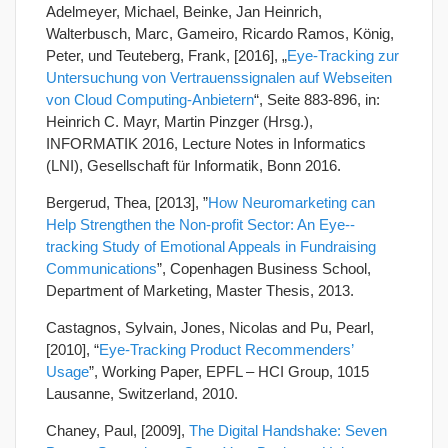
Adelmeyer, Michael, Beinke, Jan Heinrich,
Walterbusch, Marc, Gameiro, Ricardo Ramos, König,
Peter, und Teuteberg, Frank, [2016], „
Eye-Tracking zur
Untersuchung von Vertrauenssignalen auf Webseiten
von Cloud Computing-Anbietern
“, Seite 883-896, in:
Heinrich C. Mayr, Martin Pinzger (Hrsg.),
INFORMATIK 2016, Lecture Notes in Informatics
(LNI), Gesellschaft für Informatik, Bonn 2016.
Bergerud, Thea, [2013], ”
How Neuromarketing can
Help Strengthen the Non-­profit Sector: An Eye-­‐
tracking Study of Emotional Appeals in Fundraising
Communications
”, Copenhagen Business School,
Department of Marketing, Master Thesis, 2013.
Castagnos, Sylvain, Jones, Nicolas and Pu, Pearl,
[2010], “
Eye-Tracking Product Recommenders’
Usage
”, Working Paper, EPFL – HCI Group, 1015
Lausanne, Switzerland, 2010.
Chaney, Paul, [2009],
The Digital Handshake: Seven