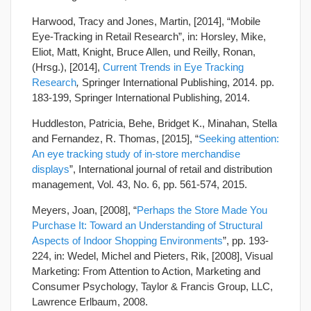
Harwood, Tracy and Jones, Martin, [2014], “Mobile
Eye-Tracking in Retail Research”, in: Horsley, Mike,
Eliot, Matt, Knight, Bruce Allen, und Reilly, Ronan,
(Hrsg.), [2014],
Current Trends in Eye Tracking
Research
,
Springer International Publishing, 2014. pp.
183-199, Springer International Publishing, 2014.
Huddleston, Patricia, Behe, Bridget K., Minahan, Stella
and Fernandez, R. Thomas, [2015], “
Seeking attention:
An eye tracking study of in‐store merchandise
displays
”, International journal of retail and distribution
management, Vol. 43, No. 6, pp. 561‐574, 2015.
Meyers, Joan, [2008], “
Perhaps the Store Made You
Purchase It: Toward an Understanding of Structural
Aspects of Indoor Shopping Environments
”, pp. 193-
224, in: Wedel, Michel and Pieters, Rik, [2008], Visual
Marketing: From Attention to Action, Marketing and
Consumer Psychology, Taylor & Francis Group, LLC,
Lawrence Erlbaum, 2008.