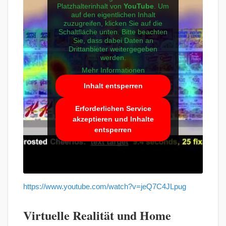
Platzhalterinhalt von
YouTube
. Um
auf den eigentlichen Inhalt
zuzugreifen, klicken Sie auf die
Schaltfläche unten. Bitte beachten
Sie, dass dabei Daten an
Drittanbieter weitergegeben
werden.
Mehr Informationen
Inhalt entsperren
Erforderlichen Service
akzeptieren und Inhalte
entsperren
https://www.youtube.com/watch?v=jeQ7C4JLpug
Virtuelle Realität und Home