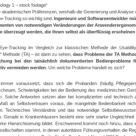
logy 1 – stock footage“
he akademischen Präferenzen, weshalb die Generierung und Analyse v
e-Tracking so wichtig sind.
Ingenieure und Softwareentwickler m
gumenten von notwendigen Veränderungen der Anwenderergonomi
e überzeugt werden, die ihnen selbst als überflüssig erscheine
 Eye-Tracking im Vergleich zur klassischen Methode der Usabilit
“ Methode (TA) – ist darin zu sehen,
dass
Probleme der TA Methode
schung bei den tatsächlich dokumentierten Bedienprobleme 
ktiv vermieden werden
. Um welche Probleme handelt es sich?
immer voraussetzt, dass sich die Probanden (häufig Pflegepe
cheuen, Schwierigkeiten bei der Bedienung des medizinischen Gerät
n. Solche Antworten setzen aber bei komplizierten und technisch 
Maß an Selbstvertrauen voraus, die mangelnde Bedienbarkeit nich
en. Technisches Verständnis und das notwendige Selbstbewusstse
 Gerade in Krankenhäusern besteht eine sehr starke Ungleichheit b
tarke Hierarchisierung bildet. Erschwerend kommt noch hinzu, dass e
ellschaften stammt, in denen autoritäres Führungsverhalten die Reg