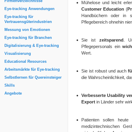
Firmenverzeichnisse
Mühelose und leicht erle
Customer Education
(
Pr
Eye-tracking Anwendungen
Handbüchern oder in sc
Eye-tracking für
Pflegebereich ohnehin ni
Vertrauensgüterindustrien
Messung von Emotionen
Eye-tracking für Branchen
Sie ist
zeitsparend
. U
Digitalisierung & Eye-tracking
Pflegepersonals ein
wich
Wert.
Visualisierung
Educational Resources
Arbeitsmärkte für Eye-tracking
Sie ist robust und auch
f
die Wahrscheinlichkeit, 
Selbstlernen für Quereinsteiger
Skills
Angebote
Verbesserte Usability ve
Export
in Länder sehr wir
Patienten sollen heute
medizintechnischen Ger