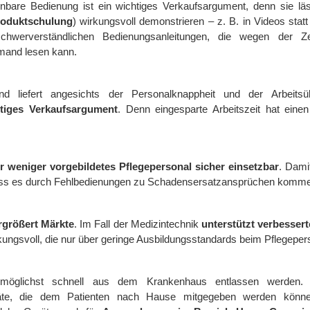
rnbare Bedienung ist ein wichtiges Verkaufsargument, denn sie läs
oduktschulung
) wirkungsvoll demonstrieren – z. B. in Videos stat
hwerverständlichen Bedienungsanleitungen, die wegen der Ze
emand lesen kann.
nd liefert angesichts der Personalknappheit und der Arbeitsü
tiges Verkaufsargument
. Denn eingesparte Arbeitszeit hat ein
ür weniger vorgebildetes Pflegepersonal sicher einsetzbar
. Damit
dass es durch Fehlbedienungen zu Schadensersatzansprüchen komm
rgrößert Märkte
. Im Fall der Medizintechnik
unterstützt verbessert
kungsvoll, die nur über geringe Ausbildungsstandards beim Pflegeper
 möglichst schnell aus dem Krankenhaus entlassen werden. 
äte, die dem Patienten nach Hause mitgegeben werden könne