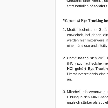
wirtschaftlicher Anreiz, 
setzt natürlich
besonders 
Warum ist Eye-Tracking bei 
Medizintechnische Gerä
entwickelt, bei denen zu
werden hier mittlerweile 
eine mühelose und intuiti
Damit lassen sich die E
(HCI) auch auf solche m
HCI gehört Eye-Trackin
Literaturverzeichnis eine
an.
Mitarbeiter in verantwort
Bildung in den MINT-nah
ungleich stärker als subje