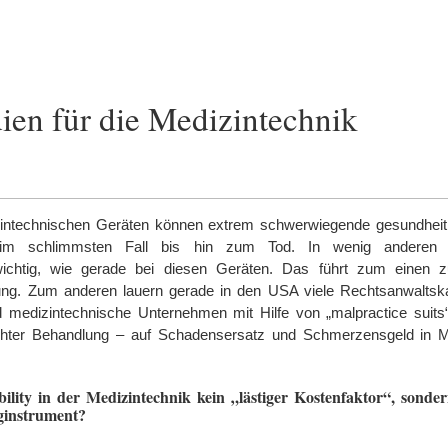
dien für die Medizintechnik
intechnischen Geräten können extrem schwerwiegende gesundheitl
im schlimmsten Fall bis hin zum Tod. In wenig anderen F
 wichtig, wie gerade bei diesen Geräten. Das führt zum einen
ung. Zum anderen lauern gerade in den USA viele Rechtsanwaltska
d medizintechnische Unternehmen mit Hilfe von „
malpractice suits
chter Behandlung – auf Schadensersatz und Schmerzensgeld in Mi
lity in der Medizintechnik kein „lästiger Kostenfaktor“, sonder
ginstrument?