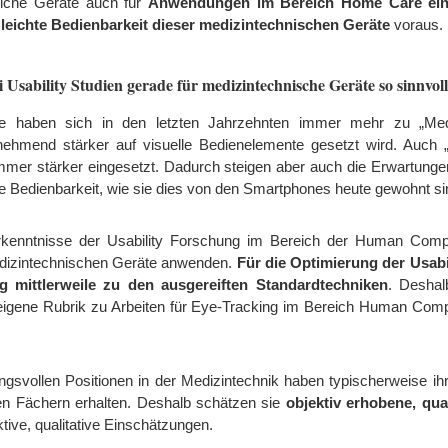
solche Geräte auch für
Anwendungen im Bereich Home Care ein
leichte Bedienbarkeit dieser
medizintechnischen Geräte
voraus.
Usability Studien gerade für medizintechnische Geräte so sinnvol
te haben sich in den letzten Jahrzehnten immer mehr zu „Med
nehmend stärker auf visuelle Bedienelemente gesetzt wird. Auch 
immer stärker eingesetzt. Dadurch steigen aber auch die Erwartung
ve Bedienbarkeit, wie sie dies von den Smartphones heute gewohnt si
rkenntnisse der Usability Forschung im Bereich der Human Compu
edizintechnischen Geräte anwenden.
Für die Optimierung der Usabi
g mittlerweile zu den ausgereiften Standardtechniken
. Deshal
 eigene Rubrik zu Arbeiten für Eye-Tracking im Bereich Human Comp
ungsvollen Positionen in der Medizintechnik haben typischerweise 
en Fächern erhalten. Deshalb schätzen sie
objektiv erhobene, qua
ktive, qualitative Einschätzungen.