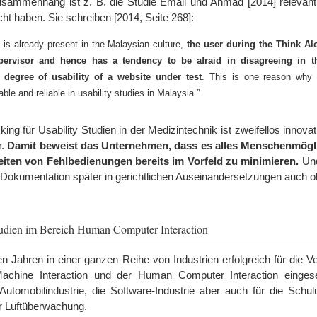
sammenhang ist z. B. die Studie Email und Ahmad [2014] relevant,
 haben. Sie schreiben [2014, Seite 268]:
 is already present in the Malaysian culture,
the user
during the Think Al
ervisor and hence has a tendency to be afraid in disagreeing in th
f degree of usability of a website under test
. This is one reason why 
le and reliable in usability studies in Malaysia.”
ng für Usability Studien in der Medizintechnik ist zweifellos innovati
r.
Damit beweist das Unternehmen, dass es alles Menschenmögli
iten von Fehlbedienungen bereits im Vorfeld zu minimieren.
Und
okumentation später in gerichtlichen Auseinandersetzungen auch ob
Studien im Bereich Human Computer Interaction
en Jahren in einer ganzen Reihe von Industrien erfolgreich für die 
achine Interaction und der Human Computer Interaction eingese
 Automobilindustrie, die Software-Industrie aber auch für die Schu
er Luftüberwachung.