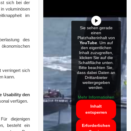
st sich bei der
t in voluminösen
itknappheit im
Sie sehen gerade
einen
Platzhalterinhalt von
berlastung des
YouTube
. Um auf
en ökonomischen
den eigentlichen
Inhalt zuzugreifen,
klicken Sie auf die
Schaltfläche unten.
Bitte beachten Sie,
 verringert sich
dass dabei Daten an
en kann.
Drittanbieter
weitergegeben
werden.
e Usability den
Mehr Informationen
sonal verfügen.
Inhalt
entsperren
Für diejenigen
n, besteht ein
Erforderlichen