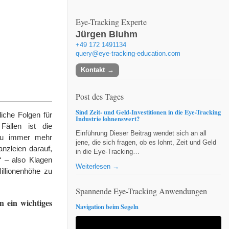
Eye-Tracking Experte
Jürgen Bluhm
+49 172 1491134
query@eye-tracking-education.com
Kontakt
Post des Tages
Sind Zeit- und Geld-Investitionen in die Eye-Tracking
iche Folgen für
Industrie lohnenswert?
ällen ist die
Einführung Dieser Beitrag wendet sich an all
 zu immer mehr
jene, die sich fragen, ob es lohnt, Zeit und Geld
nzleien darauf,
in die Eye-Tracking…
“ – also Klagen
Weiterlesen →
llionenhöhe zu
Spannende Eye-Tracking Anwendungen
n ein wichtiges
Navigation beim Segeln