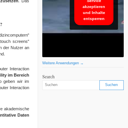
Service
zusetzen
. Das
akzeptieren
und Inhalte
entsperren
l?
izincomputern“
„touch screens“
en der Nutzer an
nd.
Weitere Anwendungen →
ter Interaction
lity im Bereich
Search
b geben wir im
uter Interaction
ihre akademische
ntitative Daten