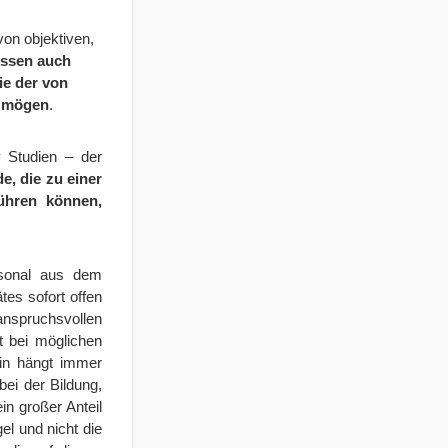
on objektiven,
üssen auch
e der von
n mögen
.
y Studien – der
, die zu einer
führen können,
rsonal aus dem
es sofort offen
anspruchsvollen
t bei möglichen
in hängt immer
ei der Bildung,
in großer Anteil
el und nicht die