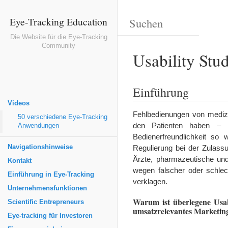
Eye-Tracking Education
Die Website für die Eye-Tracking
Community
Usability Stu
Einführung
Videos
Fehlbedienungen von mediz
50 verschiedene Eye-Tracking
den Patienten haben – 
Anwendungen
Bedienerfreundlichkeit so
Regulierung bei der Zulass
Navigationshinweise
Ärzte, pharmazeutische un
Kontakt
wegen falscher oder schle
Einführung in Eye-Tracking
verklagen.
Unternehmensfunktionen
Warum ist überlegene Usabi
Scientific Entrepreneurs
umsatzrelevantes Marketin
Eye-tracking für Investoren