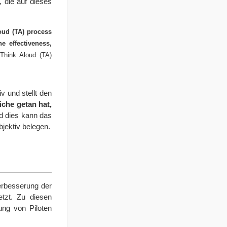
 die auf dieses
oud (TA) process
e effectiveness,
Think Aloud (TA)
v und stellt den
che getan hat,
 dies kann das
jektiv belegen.
Verbesserung der
tzt. Zu diesen
lung von Piloten