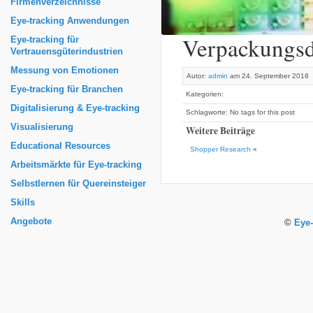
Firmenverzeichnisse
Eye-tracking Anwendungen
Verpackungsd
Eye-tracking für
Vertrauensgüterindustrien
Messung von Emotionen
Autor:
admin
am 24. September 2018
Eye-tracking für Branchen
Kategorien:
Digitalisierung & Eye-tracking
Schlagworte: No tags for this post
Visualisierung
Weitere Beiträge
Educational Resources
Shopper Research
«
Arbeitsmärkte für Eye-tracking
Selbstlernen für Quereinsteiger
Skills
Angebote
©
Eye-