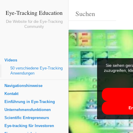
Eye-Tracking Education
Die Website für die Eye-Tracking
Community
Videos
Sie sehen gera
50 verschiedene Eye-Tracking
zuzugreifen, kl
Anwendungen
Navigationshinweise
Kontakt
Einführung in Eye-Tracking
Er
Unternehmensfunktionen
Scientific Entrepreneurs
Eye-tracking für Investoren