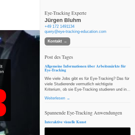
Eye-Tracking Experte
Jürgen Bluhm
+49 172 1491134
query@eye-tracking-education.com
Kontakt
Post des Tages
Allgemeine Informationen über Arbeitsmärkte für
lt
Eye-Tracking
ten
Wie viele Jobs gibt es für Eye-Tracking? Das für
viele Studierende vermutlich wichtigste
Kriterium, ob sie Eye-Tracking studieren und in…
Weiterlesen →
Spannende Eye-Tracking Anwendungen
Interaktive visuelle Kunst