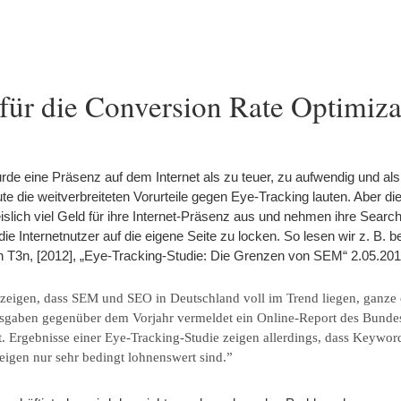
für die Conversion Rate Optimiza
de eine Präsenz auf dem Internet als zu teuer, zu aufwendig und als
ute die weitverbreiteten Vorurteile gegen Eye-Tracking lauten. Aber di
ich viel Geld für ihre Internet-Präsenz aus und nehmen ihre Searc
ie Internetnutzer auf die eigene Seite zu locken. So lesen wir z. B. b
von T3n, [2012], „Eye-Tracking-Studie: Die Grenzen von SEM“ 2.05.20
eigen, dass SEM und SEO in Deutschland voll im Trend liegen, ganze e
usgaben gegenüber dem Vorjahr vermeldet ein Online-Report des Bunde
ft. Ergebnisse einer Eye-Tracking-Studie zeigen allerdings, dass Keywor
igen nur sehr bedingt lohnenswert sind.”