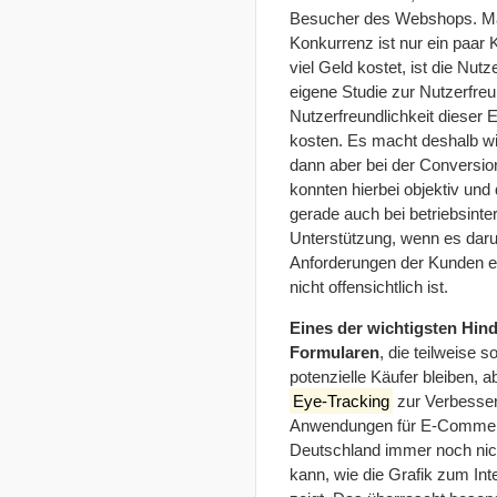
Besucher des Webshops. Mang
Konkurrenz ist nur ein paar
viel Geld kostet, ist die Nutz
eigene Studie zur Nutzerfreu
Nutzerfreundlichkeit dieser
kosten. Es macht deshalb wir
dann aber bei der Conversio
konnten hierbei objektiv und 
gerade auch bei betriebsinte
Unterstützung, wenn es dar
Anforderungen der Kunden ents
nicht offensichtlich ist.
Eines der wichtigsten Hind
Formularen
,
die teilweise s
potenzielle
Käufer
bleiben, a
Eye-Tracking
zur Verbesser
Anwendungen für
E-Comme
Deutschland immer noch nicht
kann, wie die
Grafik
zum Int