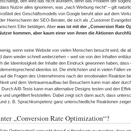
eschäftigt, den wird das nicht wundern, denn das Problem der sogen
dass Nutzer alles ignorieren, was „nach Werbung riecht“ – gilt natürli
Großteil des Geschäftsmodells von Google beruht aber auf dem Verk
er Heerscharen der SEO-Berater, die sich als „Customer Evangelist
rischem Eifer betätigen. Aber
was ist mit der „Conversion Rate O
Nutzer kommen, aber kaum einer von ihnen die Aktionen durchfüh
nig, wenn seine Website von vielen Menschen besucht wird, die abe
nd dann wieder schnell weiterziehen – weil sie von den Inhalten enttäu
ch die Ideenlosigkeit der Inhalte den Eindruck gewonnen haben, dass
mentsprechend ideenlos ist. Die ehrlichsten und in vielen Fällen ve
 auf die Fragen des Unternehmens nach der emotionalen Reaktion be
ichkeit und dem Vertrauensaufbau bei Besuchern kann man aber durc
. Durch A/B-Tests kann man alternative Designs testen und den Effek
 und ungefiltert feststellen. Dabei zeigt sich dann auch, dass unters
 und z. B. Sprachkompetenz ganz unterschiedliche Reaktionen zeige
nter „Conversion Rate Optimization“?
 Rate Optimization“ versucht darauf aufmerksam zu machen, dass ei