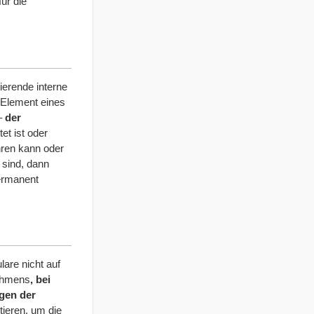
ür die
ierende interne
 Element eines
–
der
et ist oder
hren kann oder
 sind, dann
permanent
are nicht auf
ehmens
, bei
ngen der
stieren, um die