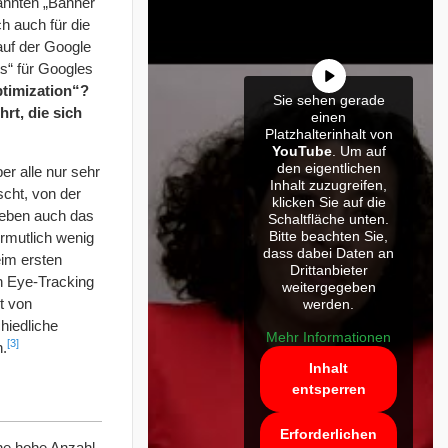
annten „Banner
ch auch für die
auf der Google
s“ für Googles
ptimization“?
Sie sehen gerade
rt, die sich
einen
Platzhalterinhalt von
YouTube
. Um auf
den eigentlichen
r alle nur sehr
Inhalt zuzugreifen,
scht, von der
klicken Sie auf die
 eben auch das
Schaltfläche unten.
Bitte beachten Sie,
rmutlich wenig
dass dabei Daten an
im ersten
Drittanbieter
h Eye-Tracking
weitergegeben
t von
werden.
chiedliche
Mehr Informationen
[3]
n.
Inhalt
entsperren
Erforderlichen
ne hohe Anzahl