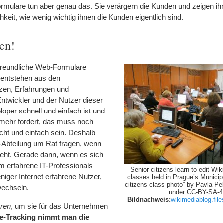
rmulare tun aber genau das. Sie verärgern die Kunden und zeigen ih
chkeit, wie wenig wichtig ihnen die Kunden eigentlich sind.
en!
freundliche Web-Formulare
entstehen aus den
zen, Erfahrungen und
ntwickler und der Nutzer dieser
oper schnell und einfach ist und
mehr fordert, das muss noch
icht und einfach sein. Deshalb
IT-Abteilung um Rat fragen, wenn
geht. Gerade dann, wenn es sich
m erfahrene IT-Professionals
Senior citizens learn to edit Wik
iger Internet erfahrene Nutzer,
classes held in Prague’s Municipa
citizens class photo” by Pavla Pe
wechseln.
under CC-BY-SA-4
Bildnachweis:
wikimediablog.fil
ren
, um sie für das Unternehmen
e-Tracking nimmt man die