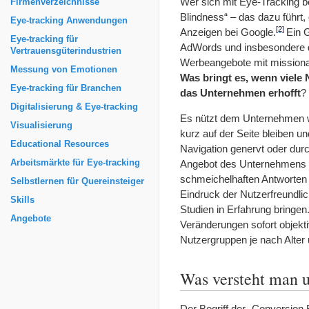
Wer sich mit Eye-Tracking b
Firmenverzeichnisse
Blindness“ – das dazu führt, 
Eye-tracking Anwendungen
[2]
Anzeigen bei Google.
Ein 
Eye-tracking für
AdWords und insbesondere d
Vertrauensgüterindustrien
Werbeangebote mit missiona
Messung von Emotionen
Was bringt es, wenn viele 
Eye-tracking für Branchen
das Unternehmen erhofft
?
Digitalisierung & Eye-tracking
Es nützt dem Unternehmen we
Visualisierung
kurz auf der Seite bleiben u
Educational Resources
Navigation genervt oder dur
Arbeitsmärkte für Eye-tracking
Angebot des Unternehmens de
schmeichelhaften Antworten
Selbstlernen für Quereinsteiger
Eindruck der Nutzerfreundl
Skills
Studien in Erfahrung bringen
Angebote
Veränderungen sofort objektiv
Nutzergruppen je nach Alter
Was versteht man u
Der Begriff der „Conversion