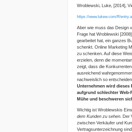
Wroblewski, Luke, [2014], V
https://www.lukew.com/ff/entry
Aber wie muss das Design v
Frage hat Wroblewski [2008], 
gearbeitet hat, ein ganzes 
schenkt. Online Marketing 
zu schenken. Auf diese Wei
erzielen, denn die momentan
zeigt, dass die Konkurrent
ausreichend wahrgenommen ha
nachweislich so entscheiden
Unternehmen wird dieses P
aufgrund schlechter Web-F
Mühe und beschweren sich
Wichtig ist Wroblewskis Eins
dem Kunden zu sehen
. Der 
zwischen Verkäufer und Kund
Vertragsunterzeichnung sind