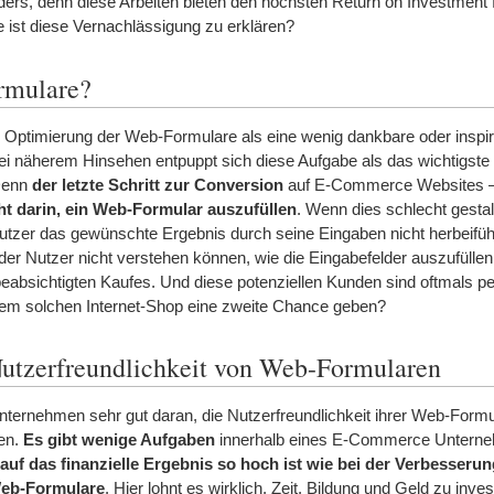
ers, denn diese Arbeiten bieten den höchsten Return on Investment f
 ist diese Vernachlässigung zu erklären?
rmulare?
e Optimierung der Web-Formulare als eine wenig dankbare oder inspir
i näherem Hinsehen entpuppt sich diese Aufgabe als das wichtigste
Denn
der letzte Schritt zur Conversion
auf E-Commerce Websites 
ht darin, ein Web-Formular auszufüllen
. Wenn dies schlecht gestalt
Nutzer das gewünschte Ergebnis durch seine Eingaben nicht herbeifü
der Nutzer nicht verstehen können, wie die Eingabefelder auszufüllen
eabsichtigten Kaufes. Und diese potenziellen Kunden sind oftmals 
inem solchen Internet-Shop eine zweite Chance geben?
Nutzerfreundlichkeit von Web-Formularen
rnehmen sehr gut daran, die Nutzerfreundlichkeit ihrer Web-Formul
men.
Es gibt wenige Aufgaben
innerhalb eines E-Commerce Untern
 auf das finanzielle Ergebnis so hoch ist wie bei der Verbesseru
Web-Formulare
. Hier lohnt es wirklich, Zeit, Bildung und Geld zu inve