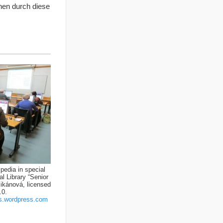
nen durch diese
ipedia in special
l Library “Senior
likánová, licensed
.0.
es.wordpress.com