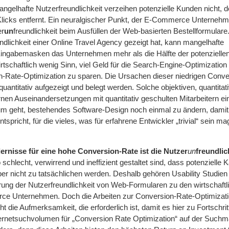
elhafte Nutzerfreundlichkeit verzeihen potenzielle Kunden nicht, d
 Klicks entfernt. Ein neuralgischer Punkt, der E-Commerce Unternehm
er
un
freundlichkeit beim Ausfüllen der Web-basierten Bestellformulare
ndlichkeit einer Online Travel Agency gezeigt hat, kann mangelhafte
 Eingabemasken das Unternehmen mehr als die Hälfte der potenziell
tschaftlich wenig Sinn, viel Geld für die Search-Engine-Optimizatio
n-Rate-Optimization zu sparen. Die Ursachen dieser niedrigen Conv
quantitativ aufgezeigt und belegt werden. Solche objektiven, quantita
rnen Auseinandersetzungen mit quantitativ geschulten Mitarbeitern ei
um geht, bestehendes Software-Design noch einmal zu ändern, damit
pricht, für die vieles, was für erfahrene Entwickler „trivial“ sein m
ernisse für eine hohe Conversion-Rate ist die Nutzer
un
freundlic
o schlecht, verwirrend und ineffizient gestaltet sind, dass
potenzielle
K
ber
nicht zu tatsächlichen werden.
Deshalb gehören Usability Studie
ung der Nutzerfreundlichkeit von Web-Formularen zu den wirtschaftli
rce
Unternehmen.
Doch die Arbeiten zur Conversion-Rate-Optimizatio
 die Aufmerksamkeit, die erforderlich ist, damit es hier zu Fortsch
ernetsuchvolumen
für „Conversion Rate Optimization“ auf der Such