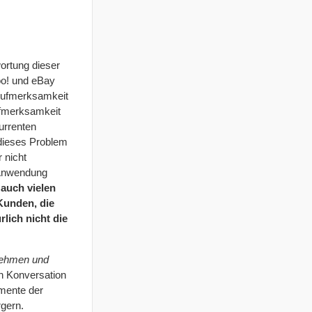
ortung dieser
hoo! und eBay
 Aufmerksamkeit
ufmerksamkeit
urrenten
 dieses Problem
 nicht
 Anwendung
auch vielen
Kunden, die
lich nicht die
nehmen und
en Konversation
omente der
rgern.