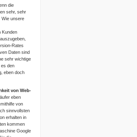
enn die
en sehr, sehr
. Wie unsere
en Kunden
n auszugeben,
ersion-Rates
tiven Daten sind
ne sehr wichtige
 es den
ag, eben doch
hkeit von Web-
äufer eben
n
mithilfe
von
ch sinnvollsten
n erhalten in
ritten kommen
maschine Google