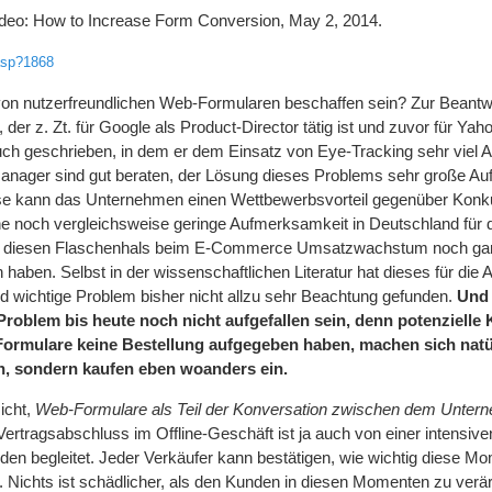
ideo: How to Increase Form Conversion, May 2, 2014.
.asp?1868
on nutzerfreundlichen Web-Formularen beschaffen sein? Zur Beantw
der z. Zt. für Google als Product-Director tätig ist und zuvor für Ya
Buch geschrieben, in dem er dem Einsatz von Eye-Tracking sehr viel
Manager sind gut beraten, der Lösung dieses Problems sehr große A
se kann das Unternehmen einen Wettbewerbsvorteil gegenüber Konk
e noch vergleichsweise geringe Aufmerksamkeit in Deutschland für
en diesen Flaschenhals beim E-Commerce Umsatzwachstum noch gar
ben. Selbst in der wissenschaftlichen Literatur hat dieses für die
d wichtige Problem bisher nicht allzu sehr Beachtung gefunden.
Und 
roblem bis heute noch nicht aufgefallen sein, denn potenzielle 
ormulare keine Bestellung aufgegeben haben, machen sich natür
, sondern kaufen eben woanders ein.
icht,
Web-Formulare als Teil der Konversation zwischen dem Unter
Vertragsabschluss im Offline-Geschäft ist ja auch von einer intensiv
en begleitet. Jeder Verkäufer kann bestätigen, wie wichtig diese M
. Nichts ist schädlicher, als den Kunden in diesen Momenten zu verä