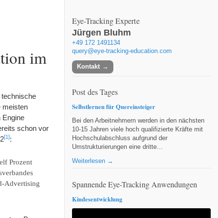
Eye-Tracking Experte
Jürgen Bluhm
+49 172 1491134
tion im
query@eye-tracking-education.com
Kontakt
Post des Tages
 technische
Selbstlernen für Quereinsteiger
e meisten
h Engine
Bei den Arbeitnehmern werden in den nächsten
ereits schon vor
10-15 Jahren viele hoch qualifizierte Kräfte mit
[1]
Hochschulabschluss aufgrund der
12
:
Umstrukturierungen eine dritte…
Weiterlesen →
lf Prozent
sverbandes
Spannende Eye-Tracking Anwendungen
d-Advertising
Kindesentwicklung