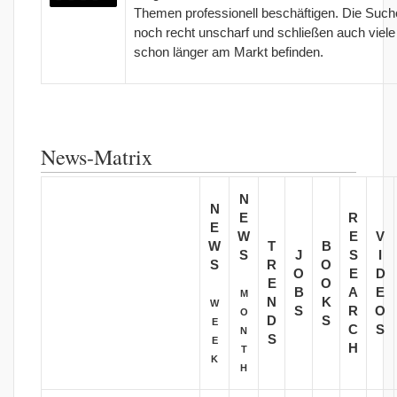
Themen professionell beschäftigen. Die Such
noch recht unscharf und schließen auch viele 
schon länger am Markt befinden.
News-Matrix
N
N
E
R
E
W
E
V
W
T
B
S
J
S
I
S
R
O
O
E
D
E
O
B
A
E
M
N
K
W
S
R
O
O
D
S
E
C
S
N
S
E
H
T
K
H