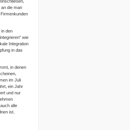
einschließen,
, an die man
le Firmenkunden
 in den
ntegrieren“ wie
ale Integration
pfung in das
immt, in denen
scheinen,
men im Juli
rt, ein Jahr
iert und nur
rnehmen
auch alle
nen ist.