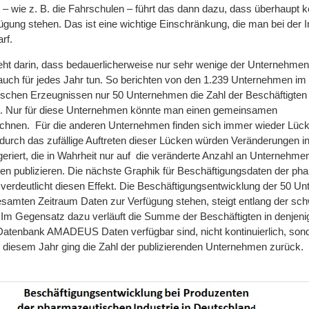
– wie z. B. die Fahrschulen – führt das dann dazu, dass überhaupt k
gung stehen. Das ist eine wichtige Einschränkung, die man bei der In
rf.
ht darin, dass bedauerlicherweise nur sehr wenige der Unternehmen,
auch für jedes Jahr tun. So berichten von den 1.239 Unternehmen im 
schen Erzeugnissen nur 50 Unternehmen die Zahl der Beschäftigten 
. Nur für diese Unternehmen könnte man einen gemeinsamen
echnen. Für die anderen Unternehmen finden sich immer wieder Lück
d durch das zufällige Auftreten dieser Lücken würden Veränderungen in
eriert, die in Wahrheit nur auf die veränderte Anzahl an Unternehme
ten publizieren. Die nächste Graphik für Beschäftigungsdaten der p
verdeutlicht diesen Effekt. Die Beschäftigungsentwicklung der 50 Un
gesamten Zeitraum Daten zur Verfügung stehen, steigt entlang der sc
 Im Gegensatz dazu verläuft die Summe der Beschäftigten in denjeni
 Datenbank AMADEUS Daten verfügbar sind, nicht kontinuierlich, son
n diesem Jahr ging die Zahl der publizierenden Unternehmen zurück.