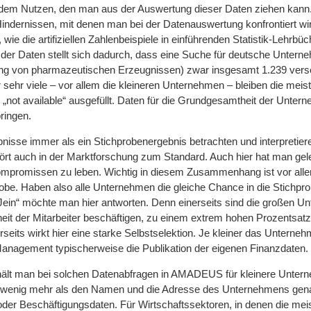
d dem Nutzen, den man aus der Auswertung dieser Daten ziehen kan
ndernissen, mit denen man bei der Datenauswertung konfrontiert wi
, wie die artifiziellen Zahlenbeispiele in einführenden Statistik-Lehrbü
der Daten stellt sich dadurch, dass eine Suche für deutsche Unter
ng von pharmazeutischen Erzeugnissen) zwar insgesamt 1.239 vers
sehr viele – vor allem die kleineren Unternehmen – bleiben die meis
ür „not available“ ausgefüllt. Daten für die Grundgesamtheit der Unte
bringen.
nisse immer als ein Stichprobenergebnis betrachten und interpretiere
ört auch in der Marktforschung zum Standard. Auch hier hat man gele
promissen zu leben. Wichtig in diesem Zusammenhang ist vor alle
robe. Haben also alle Unternehmen die gleiche Chance in die Stichpr
in“ möchte man hier antworten. Denn einerseits sind die großen Un
rheit der Mitarbeiter beschäftigen, zu einem extrem hohen Prozentsatz
seits wirkt hier eine starke Selbstselektion. Je kleiner das Unterneh
anagement typischerweise die Publikation der eigenen Finanzdaten.
ält man bei solchen Datenabfragen in AMADEUS für kleinere Unter
rn wenig mehr als den Namen und die Adresse des Unternehmens gen
oder Beschäftigungsdaten. Für Wirtschaftssektoren, in denen die mei