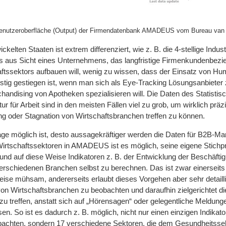
Benutzeroberfläche (Output) der Firmendatenbank AMADEUS vom Bureau van 
ckelten Staaten ist extrem differenziert, wie z. B. die 4-stellige Indus
es aus Sicht eines Unternehmens, das langfristige Firmenkundenbez
tssektors aufbauen will, wenig zu wissen, dass der Einsatz von Hum
stig gestiegen ist, wenn man sich als Eye-Tracking Lösungsanbieter z
andising von Apotheken spezialisieren will. Die Daten des Statistis
 für Arbeit sind in den meisten Fällen viel zu grob, um wirklich präz
 oder Stagnation von Wirtschaftsbranchen treffen zu können.
frage möglich ist, desto aussagekräftiger werden die Daten für B2B-Ma
irtschaftssektoren in AMADEUS ist es möglich, seine eigene Stichp
nd auf diese Weise Indikatoren z. B. der Entwicklung der Beschäftig
rschiedenen Branchen selbst zu berechnen. Das ist zwar einerseits 
eise mühsam, andererseits erlaubt dieses Vorgehen aber sehr detailli
von Wirtschaftsbranchen zu beobachten und daraufhin zielgerichtet die
zu treffen, anstatt sich auf „Hörensagen“ oder gelegentliche Meldunge
n. So ist es dadurch z. B. möglich, nicht nur einen einzigen Indikato
bachten, sondern 17 verschiedene Sektoren, die dem Gesundheitsse