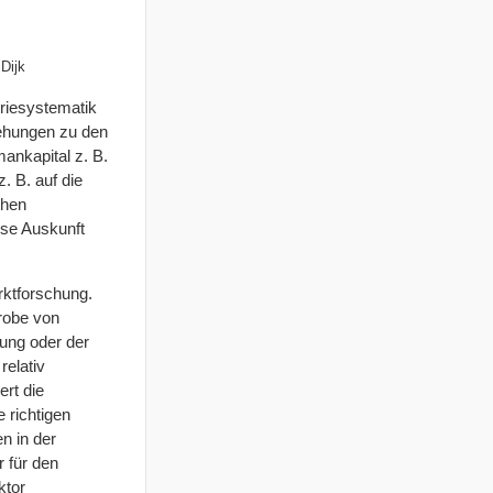
Dijk
triesystematik
iehungen zu den
ankapital z. B.
. B. auf die
chen
ise Auskunft
rktforschung.
robe von
ung oder der
relativ
ert die
 richtigen
n in der
r für den
ktor