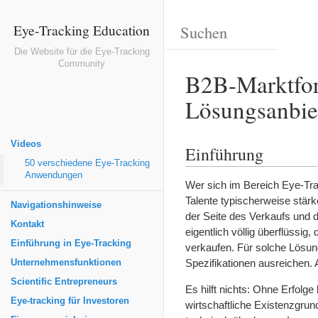
Eye-Tracking Education
Die Website für die Eye-Tracking
Community
B2B-Marktfor
Lösungsanbie
Videos
Einführung
50 verschiedene Eye-Tracking
Anwendungen
Wer sich im Bereich Eye-Tra
Talente typischerweise stär
Navigationshinweise
der Seite des Verkaufs und 
Kontakt
eigentlich völlig überflüssi
Einführung in Eye-Tracking
verkaufen. Für solche Lösun
Spezifikationen ausreichen. A
Unternehmensfunktionen
Scientific Entrepreneurs
Es hilft nichts: Ohne Erfolg
Eye-tracking für Investoren
wirtschaftliche Existenzgrund