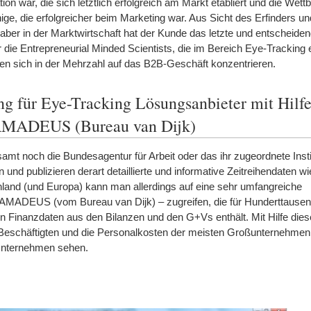
on war, die sich letztlich erfolgreich am Markt etabliert und die Wet
nige, die erfolgreicher beim Marketing war. Aus Sicht des Erfinders u
r, aber in der Marktwirtschaft hat der Kunde das letzte und entscheide
r die Entrepreneurial Minded Scientists, die im Bereich Eye-Tracking 
n sich in der Mehrzahl auf das B2B-Geschäft konzentrieren.
 für Eye-Tracking Lösungsanbieter mit Hilfe
AMADEUS (Bureau van Dijk)
t noch die Bundesagentur für Arbeit oder das ihr zugeordnete Institu
und publizieren derart detaillierte und informative Zeitreihendaten w
chland (und Europa) kann man allerdings auf eine sehr umfangreiche
AMADEUS (vom Bureau van Dijk) – zugreifen, die für Hunderttause
en Finanzdaten aus den Bilanzen und den G+Vs enthält. Mit Hilfe die
 Beschäftigten und die Personalkosten der meisten Großunternehmen 
 Unternehmen sehen.