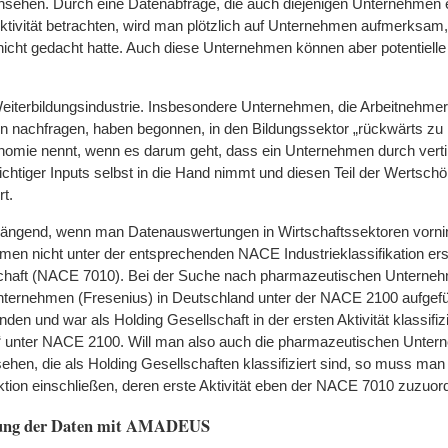
nsehen. Durch eine Datenabfrage, die auch diejenigen Unternehmen 
Aktivität betrachten, wird man plötzlich auf Unternehmen aufmerksam
nicht gedacht hatte. Auch diese Unternehmen können aber potentiel
 Weiterbildungsindustrie. Insbesondere Unternehmen, die Arbeitnehmer
nachfragen, haben begonnen, in den Bildungssektor „rückwärts zu i
onomie nennt, wenn es darum geht, dass ein Unternehmen durch vertik
ichtiger Inputs selbst in die Hand nimmt und diesen Teil der Wertschö
t.
r drängend, wenn man Datenauswertungen in Wirtschaftssektoren vorn
men nicht unter der entsprechenden NACE Industrieklassifikation er
schaft (NACE 7010). Bei der Suche nach pharmazeutischen Unterneh
ternehmen (Fresenius) in Deutschland unter der NACE 2100 aufgefüh
en und war als Holding Gesellschaft in der ersten Aktivität klassifiz
ty“ unter NACE 2100. Will man also auch die pharmazeutischen Unte
en, die als Holding Gesellschaften klassifiziert sind, so muss man 
tion einschließen, deren erste Aktivität eben der NACE 7010 zuzuord
tung der Daten mit AMADEUS