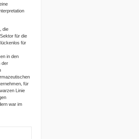
eine
terpretation
 die
Sektor für die
lückenlos für
en in den
 der
n
harmazeutischen
ternehmen, für
hwarzen Linie
gen
dern war im