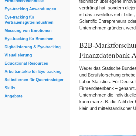
technisch überlegene Innovati
Firmenverzeichnisse
verdrängt hat, sondern dieje
Eye-tracking Anwendungen
ist das zweifellos sehr bitte
Eye-tracking für
Scientific Entrepreneurs ode
Vertrauensgüterindustrien
Unternehmen gründen, werde
Messung von Emotionen
Eye-tracking für Branchen
B2B-Marktforschung
Digitalisierung & Eye-tracking
Finanzdatenbank 
Visualisierung
Educational Resources
Weder das Statische Bundesam
Arbeitsmärkte für Eye-tracking
und Berufsforschung erheben 
Selbstlernen für Quereinsteiger
Labor Statistics. Für Deuts
Firmendatenbank – genannt 
Skills
Unternehmen die individuell
Angebote
kann man z. B. die Zahl der
klein und mittelständischer