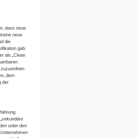
in, dass neue
h keine neue
nd die
fikation gab.
er als „Clean
euerbaren
ch zuzuordnen
ien, dem
g der
rfahrung
e „sekundäre
den unter den
ine Unternehmen