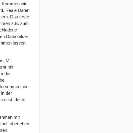
n. Kommen wir
rd. Reale Daten
chern. Das erste
nehmen z.B. zum
chiedene
ten Datenfelder
rnehmen lassen
n. Mit
rnt mit
m die
obe
ternehmen, die
 in der
men ist, desto
nehmen mit
annt, aber eben
sten