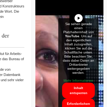
tbewerber
nd Konstrukteurs
nde Wort. Die
ein
Sie sehen gerade
einen
Platzhalterinhalt von
 der
YouTube
. Um auf
den eigentlichen
Inhalt zuzugreifen,
klicken Sie auf die
Schaltfläche unten.
t für Arbeits-
Bitte beachten Sie,
ie das Bureau of
dass dabei Daten an
Drittanbieter
weitergegeben
nde von
werden.
ser Datenbank
und sehr vieler
Mehr Informationen
Inhalt
entsperren
Erforderlichen