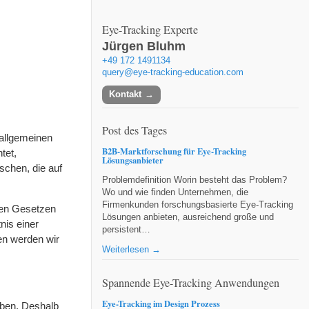
Eye-Tracking Experte
Jürgen Bluhm
+49 172 1491134
query@eye-tracking-education.com
Kontakt
Post des Tages
 allgemeinen
B2B-Marktforschung für Eye-Tracking
tet,
Lösungsanbieter
schen, die auf
Problemdefinition Worin besteht das Problem?
Wo und wie finden Unternehmen, die
Firmenkunden forschungsbasierte Eye-Tracking
nen Gesetzen
Lösungen anbieten, ausreichend große und
nis einer
persistent…
en werden wir
Weiterlesen →
Spannende Eye-Tracking Anwendungen
Eye-Tracking im Design Prozess
aben. Deshalb