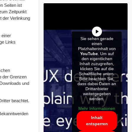
n Seiten ist
n zum Zeitpunkt
t der Verlinkung
 einer
Sie sehen gerade
ge Links
einen
Platzhalterinhalt von
YouTube
. Um auf
den eigentlichen
Inhalt zuzugreifen,
klicken Sie auf die
tschen
Schaltfläche unten.
lb der Grenzen
Bitte beachten Sie,
. Downloads und
dass dabei Daten an
Drittanbieter
weitergegeben
werden.
ritter beachtet.
Mehr Informationen
 Bekanntwerden
Inhalt
entsperren