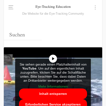
Eye-Tracking Education
Die Website für die Eye-Tracking Community
Sie sehen gerade einen Platzhalterinhalt von
YouTube
. Um auf den eigentlichen Inhalt
zuzugreifen, klicken Sie auf die Schaltfläche
unten. Bitte beachten Sie, dass dabei Daten
an Drittanbieter weitergegeben werden.
Mehr Informationen
Inhalt entsperren
Erforderlichen Service akzeptieren