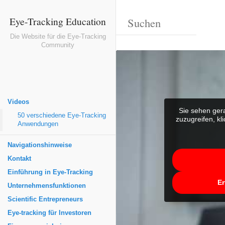
Eye-Tracking Education
Die Website für die Eye-Tracking
Community
Videos
Sie sehen gera
50 verschiedene Eye-Tracking
zuzugreifen, kl
Anwendungen
Navigationshinweise
Kontakt
Einführung in Eye-Tracking
Er
Unternehmensfunktionen
Scientific Entrepreneurs
Eye-tracking für Investoren