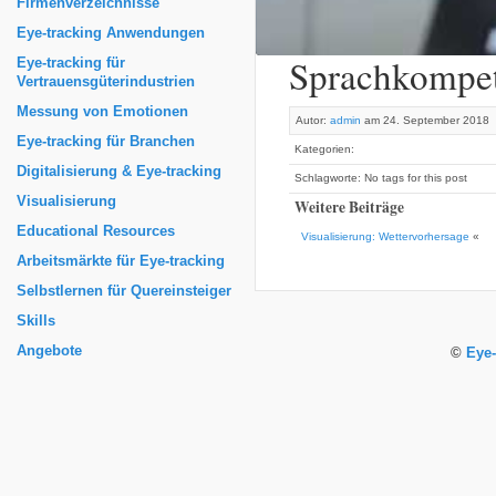
Firmenverzeichnisse
Eye-tracking Anwendungen
Sprachkompe
Eye-tracking für
Vertrauensgüterindustrien
Messung von Emotionen
Autor:
admin
am 24. September 2018
Eye-tracking für Branchen
Kategorien:
Digitalisierung & Eye-tracking
Schlagworte: No tags for this post
Visualisierung
Weitere Beiträge
Educational Resources
Visualisierung: Wettervorhersage
«
Arbeitsmärkte für Eye-tracking
Selbstlernen für Quereinsteiger
Skills
Angebote
©
Eye-