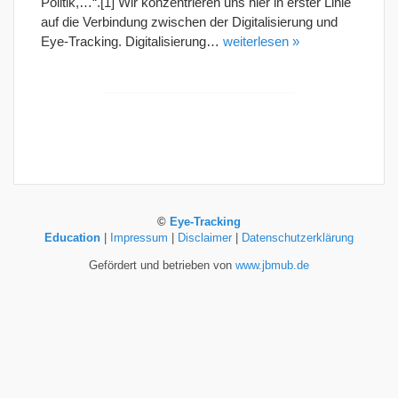
Politik,…“.[1] Wir konzentrieren uns hier in erster Linie
auf die Verbindung zwischen der Digitalisierung und
Eye-Tracking. Digitalisierung…
weiterlesen »
©
Eye-Tracking
Education
|
Impressum
|
Disclaimer
|
Datenschutzerklärung
Gefördert und betrieben von
www.jbmub.de