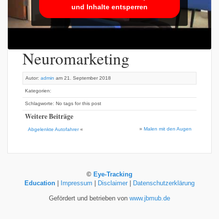
und Inhalte entsperren
Neuromarketing
Autor:
admin
am 21. September 2018
Kategorien:
Schlagworte: No tags for this post
Weitere Beiträge
»
Malen mit den Augen
Abgelenkte Autofahrer
«
©
Eye-Tracking
Education
|
Impressum
|
Disclaimer
|
Datenschutzerklärung
Gefördert und betrieben von
www.jbmub.de