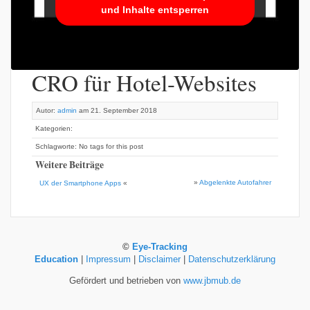
und Inhalte entsperren
CRO für Hotel-Websites
Autor:
admin
am 21. September 2018
Kategorien:
Schlagworte: No tags for this post
Weitere Beiträge
»
Abgelenkte Autofahrer
UX der Smartphone Apps
«
©
Eye-Tracking
Education
|
Impressum
|
Disclaimer
|
Datenschutzerklärung
Gefördert und betrieben von
www.jbmub.de