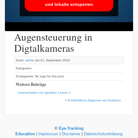
und Inhalte entsperren
Augensteuerung in
Digtalkameras
Autor:
admin
am 21. September 2018
Kategorien:
Schlagworte: No tags for this post
Weitere Beiträge
Leseverhalten von geübten Lesern
«
»
Frühkindliche Diagnose von Autismus
©
Eye-Tracking
Education
|
Impressum
|
Disclaimer
|
Datenschutzerklärung